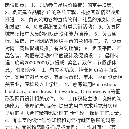
岗位职责： 1、协助参与品牌价值提升的重要决策；
2、负责建立品牌推广的系统工程，根据客观情况逐步
推进； 3、负责公司各种宣传物料、礼品的策划、推进
和发放； 4、负责组织策划各类营销活动； 5、负责区
域市场推广人员的团队建设和能力培养； 6、负责微
博、微信、行业网站等网络平台的营销推广； 7、负责
对网上商城促销及推广有深刻理解； 8、负责平面、产
品包装、海报等活动的平面设计及促销设计； 福利待
遇：底薪2000-3000元+提成+奖金，双休，节假都休
息； 任职资格： 1、有美术功底，擅长网页及平面设
计，实用的创意灵感，有品牌意识，美术、平面设计相
关专业，专科及以上学历。 2、熟练运用Photoshop、
Illustraor、coreldraw、Fireworks、Dreamweaver等图
形及网页设计相关软件。 3、工作积极主动，良好的沟
通能力，能理解产品经理提出的用户需求并充分实现，
良好的团队合作精神和高度的 责任感，保证工作质量；
4、有丰富的设计理论知识和对流行趋势敏锐的洞察
力； 5. 面试均需附带作品或案例； 工作时间：（夏