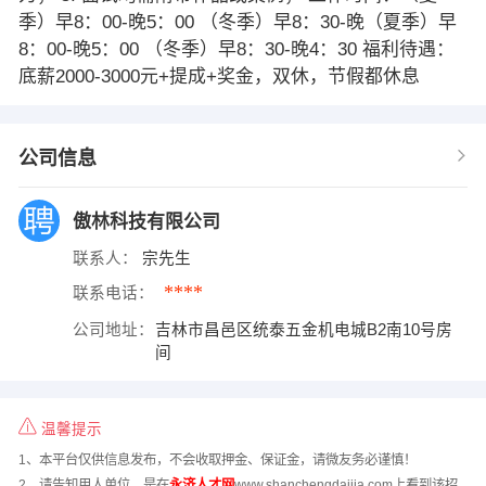
季）早8：00-晚5：00 （冬季）早8：30-晚（夏季）早
8：00-晚5：00 （冬季）早8：30-晚4：30 福利待遇：
底薪2000-3000元+提成+奖金，双休，节假都休息
公司信息
傲林科技有限公司
联系人：
宗先生
****
联系电话：
公司地址：
吉林市昌邑区统泰五金机电城B2南10号房
间
温馨提示
1、本平台仅供信息发布，不会收取押金、保证金，请微友务必谨慎！
2、请告知用人单位，是在
永济人才网
www.shanchengdaijia.com上看到该招